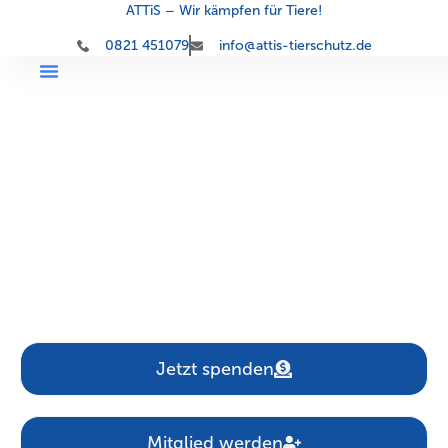
ATTiS – Wir kämpfen für Tiere!
0821 451079
info@attis-tierschutz.de
Aktionsgemeinschaft der
Tierversuchsgegner
und Tierfreunde
in Schwaben e.V.
Jetzt spenden
Mitglied werden