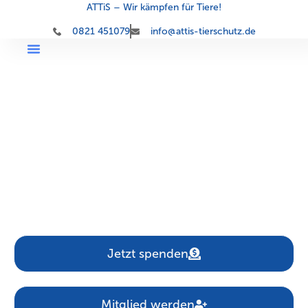
ATTiS – Wir kämpfen für Tiere!
0821 451079
info@attis-tierschutz.de
Aktionsgemeinschaft der
Tierversuchsgegner
und Tierfreunde
in Schwaben e.V.
Jetzt spenden
Mitglied werden