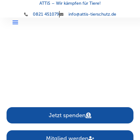
ATTiS – Wir kämpfen für Tiere!
0821 451079
info@attis-tierschutz.de
Aktionsgemeinschaft der
Tierversuchsgegner
und Tierfreunde
in Schwaben e.V.
Jetzt spenden
Mitglied werden