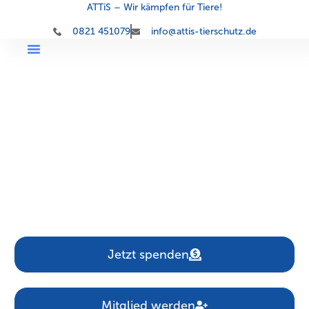
ATTiS – Wir kämpfen für Tiere!
0821 451079
info@attis-tierschutz.de
Aktionsgemeinschaft der
Tierversuchsgegner
und Tierfreunde
in Schwaben e.V.
Jetzt spenden
Mitglied werden