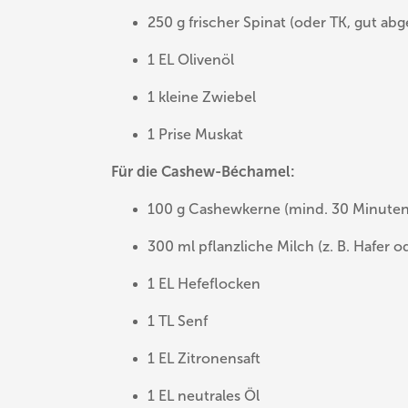
250 g frischer Spinat (oder TK, gut abg
1 EL Olivenöl
1 kleine Zwiebel
1 Prise Muskat
Für die Cashew-Béchamel:
100 g Cashewkerne (mind. 30 Minuten
300 ml pflanzliche Milch (z. B. Hafer o
1 EL Hefeflocken
1 TL Senf
1 EL Zitronensaft
1 EL neutrales Öl