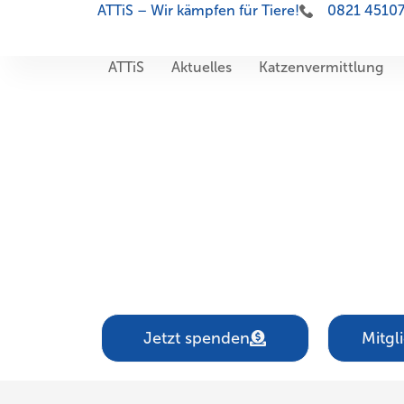
ATTiS – Wir kämpfen für Tiere!
0821 4510
ATTiS
Aktuelles
Katzenvermittlung
Aktionsgemeinschaft der
Tierversuchsgegner
und Tierfreunde
in Schwaben e.V.
Jetzt spenden
Mitgl